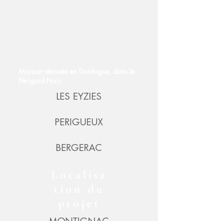
Maison rénovée en Dordogne, dans le
Périgord Noir.
LES EYZIES
PERIGUEUX
BERGERAC
Localisa
tion du
projet