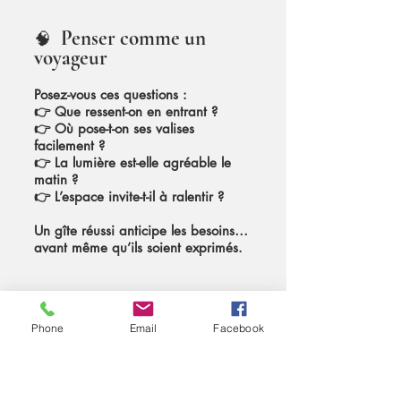
Penser comme un
🧠
voyageur
Posez-vous ces questions :
👉 Que ressent-on en entrant ?
👉 Où pose-t-on ses valises
facilement ?
👉 La lumière est-elle agréable le
matin ?
👉 L’espace invite-t-il à ralentir ?
Un gîte réussi anticipe les besoins…
avant même qu’ils soient exprimés.
L’expérience client : la
⭐
clé du succès
Phone
Email
Facebook
Les meilleurs gîtes offrent :
✔ une sensation d’accueil immédiat
✔ une atmosphère apaisante