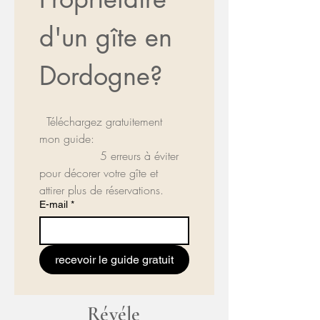
d'un gîte en 
Dordogne?
  Téléchargez gratuitement 
mon guide:
                 5 erreurs à éviter 
pour décorer votre gîte et 
attirer plus de réservations.
E-mail
*
recevoir le guide gratuit
Révéle