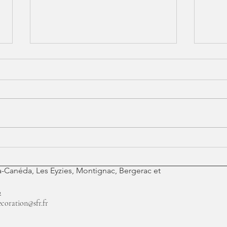
Plus qu'un intérieur,
Les
un lieu où l'on se
rec
sent chez soi
l'i
-la-Canéda, Les Eyzies, Montignac, Bergerac et
mai
à a
2
coration@sfr.fr