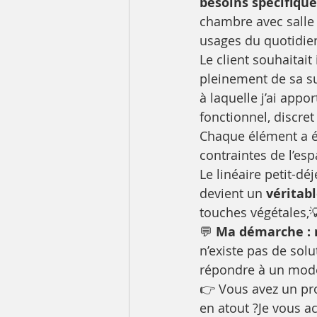
besoins spécifique
chambre avec salle 
usages du quotidie
Le client souhaitait
pleinement de sa su
à laquelle j’ai appo
fonctionnel, discret
Chaque élément a é
contraintes de l’es
Le linéaire petit-dé
devient un 
véritab
touches végétales,
💬 
Ma démarche : m
n’existe pas de sol
répondre à un mode
👉 Vous avez un pro
en atout ?Je vous a