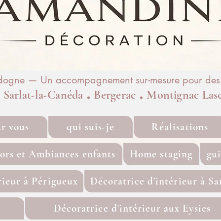
rdogne — Un accompagnement sur-mesure pour des i
.
.
.
Sarlat-la-Canéda
Bergerac
Montignac Las
ur vous
qui suis-je
Réalisations
ors et Ambiances enfants
Home staging
gu
rieur à Périgueux
Décoratrice d'intérieur à Sa
Décoratrice d'intérieur aux Eysies