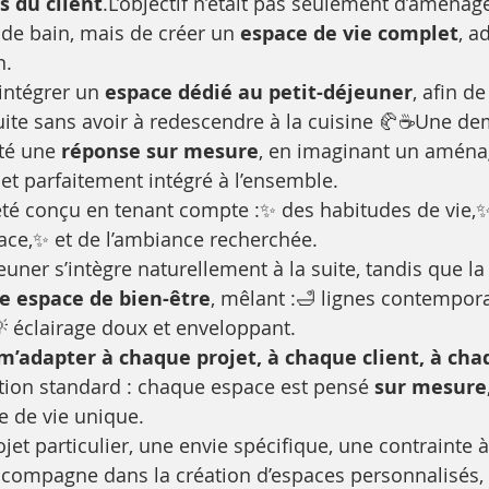
s du client
.L’objectif n’était pas seulement d’aménag
de bain, mais de créer un 
espace de vie complet
, a
n.
 intégrer un 
espace dédié au petit-déjeuner
, afin de
ite sans avoir à redescendre à la cuisine 🥐☕Une de
rté une 
réponse sur mesure
, en imaginant un amén
 et parfaitement intégré à l’ensemble.
té conçu en tenant compte :✨ des habitudes de vie,✨
pace,✨ et de l’ambiance recherchée.
jeuner s’intègre naturellement à la suite, tandis que la
le espace de bien-être
, mêlant :🛁 lignes contempora
 éclairage doux et enveloppant.
’adapter à chaque projet, à chaque client, à cha
ution standard : chaque espace est pensé 
sur mesure
 de vie unique.
jet particulier, une envie spécifique, une contrainte 
ccompagne dans la création d’espaces personnalisés, 