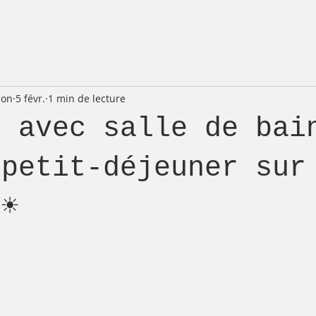
ion
5 févr.
1 min de lecture
e avec salle de bai
 petit-déjeuner sur
☀️