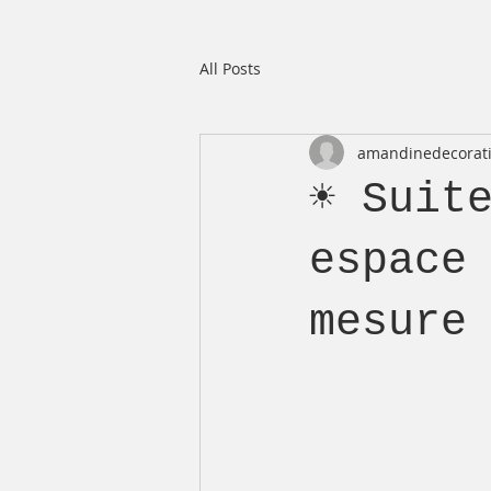
All Posts
amandinedecorat
☀️ Suit
espace
mesure 