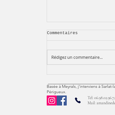
Commentaires
Rédigez un commentaire...
🏡 Pensez aux beaux
jours : une terrasse
aménagée comme une
Basée à Meyrals, j'interviens à Sarlat
pièce à vivre
Périgueux.
supplémentaire
Tel: 06.98.02.96.7
Mail:
amandinede