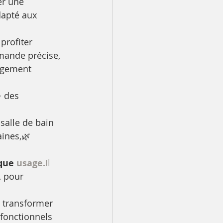
er une 
dapté aux 
 profiter 
mande précise, 
agement 
 des 
 salle de bain 
ines,🌿 
que 
usage.
Il
, pour 
à transformer 
fonctionnels 