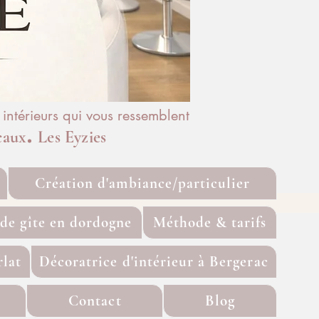
ntérieurs qui vous ressemblent
.
caux
Les Eyzies
Création d'ambiance/particulier
ide gîte en dordogne
Méthode & tarifs
rlat
Décoratrice d'intérieur à Bergerac
Contact
Blog