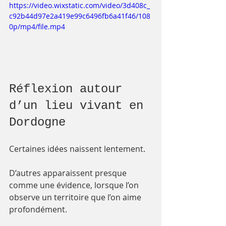
https://video.wixstatic.com/video/3d408c_
c92b44d97e2a419e99c6496fb6a41f46/108
0p/mp4/file.mp4
Réflexion autour 
d’un lieu vivant en 
Dordogne
Certaines idées naissent lentement.
D’autres apparaissent presque 
comme une évidence, lorsque l’on 
observe un territoire que l’on aime 
profondément.