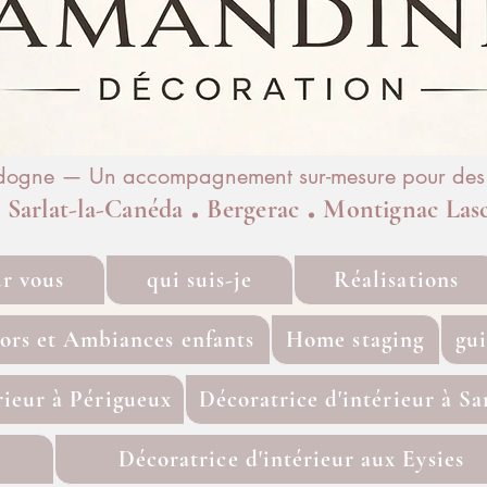
rdogne — Un accompagnement sur-mesure pour des i
.
.
.
Sarlat-la-Canéda
Bergerac
Montignac Las
ur vous
qui suis-je
Réalisations
ors et Ambiances enfants
Home staging
gu
rieur à Périgueux
Décoratrice d'intérieur à Sa
Décoratrice d'intérieur aux Eysies