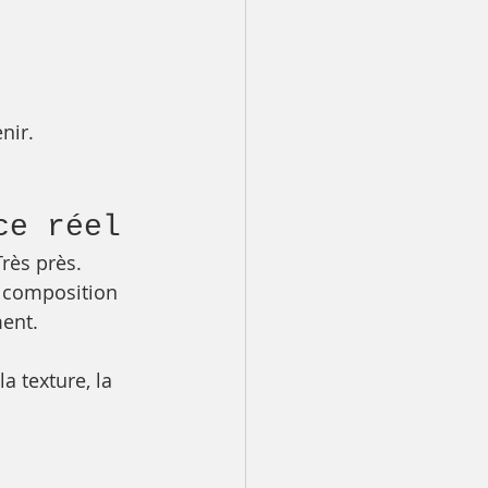
nir.
ce réel
rès près.
 composition 
ment.
a texture, la 