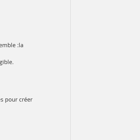
emble :la 
gible.
es pour créer 