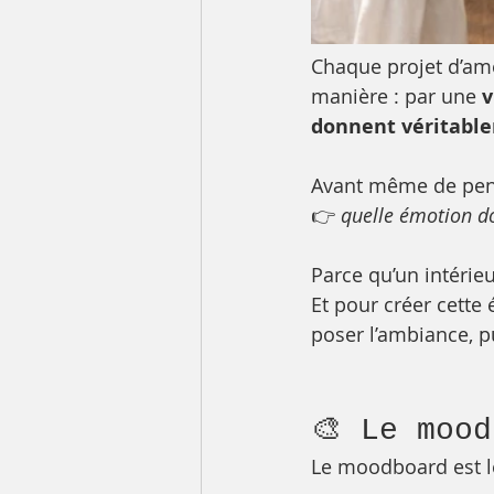
Chaque projet d’a
manière : par une 
v
donnent véritable
Avant même de pens
👉 
quelle émotion do
Parce qu’un intérie
Et pour créer cette 
poser l’ambiance, pu
🎨 Le moo
Le moodboard est l