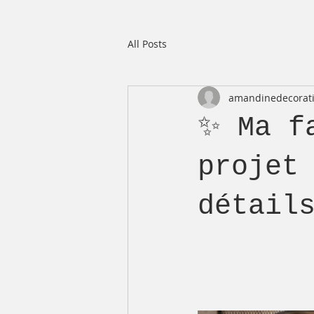
All Posts
amandinedecorat
✨ Ma f
projet
détail