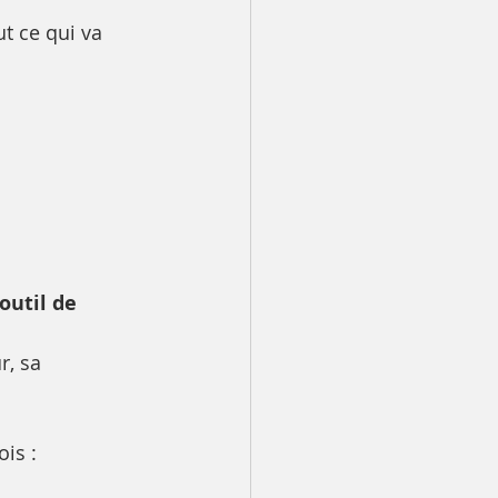
t ce qui va 
outil de 
r, sa 
ois :