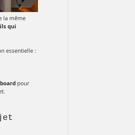
e la même 
ils qui 
 essentielle :
board
 pour 
et.
jet