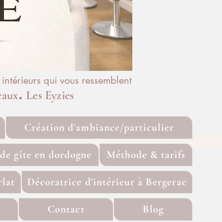
ntérieurs qui vous ressemblent
.
caux
Les Eyzies
Création d'ambiance/particulier
ide gîte en dordogne
Méthode & tarifs
rlat
Décoratrice d'intérieur à Bergerac
Contact
Blog