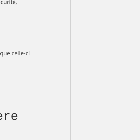
curité, 
que celle-ci 
ère