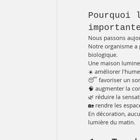
Pourquoi 
important
Nous passons aujou
Notre organisme a p
biologique.
Une maison lumineu
☀️ améliorer l'hum
😴 favoriser un so
🧠 augmenter la co
🌿 réduire la sensat
🏡 rendre les espac
En décoration, aucu
lumière du matin.