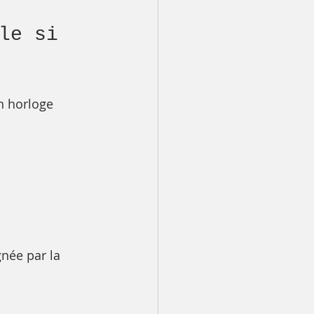
le si 
n horloge 
née par la 