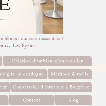
ntérieurs qui vous ressemblent
.
caux
Les Eyzies
Création d'ambiance/particulier
ide gîte en dordogne
Méthode & tarifs
rlat
Décoratrice d'intérieur à Bergerac
Contact
Blog