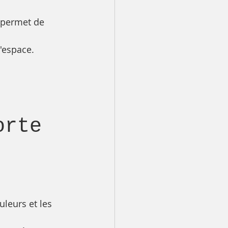
r permet de 
'espace.
orte 
leurs et les 