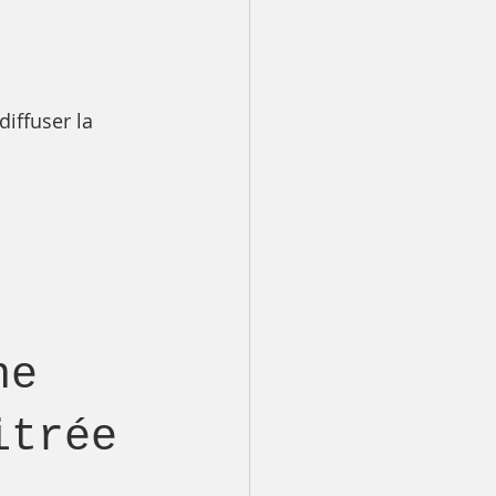
 
iffuser la 
ne 
itrée