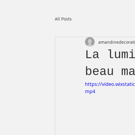
All Posts
amandinedecorat
La lum
beau m
https://video.wixsta
mp4