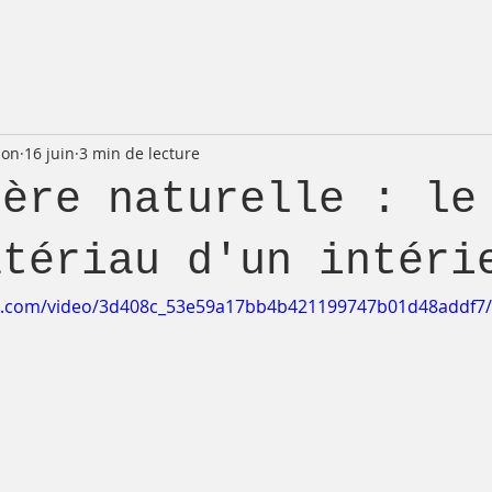
ion
16 juin
3 min de lecture
ière naturelle : le
atériau d'un intéri
tic.com/video/3d408c_53e59a17bb4b421199747b01d48addf7/