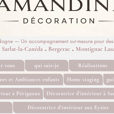
rdogne — Un accompagnement sur-mesure pour des i
.
.
.
Sarlat-la-Canéda
Bergerac
Montignac Las
ur vous
qui suis-je
Réalisations
ors et Ambiances enfants
Home staging
gu
rieur à Périgueux
Décoratrice d'intérieur à Sa
Décoratrice d'intérieur aux Eysies